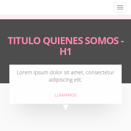
Men
TITULO QUIENES SOMOS -
H1
Lorem ipsum dolor sit amet, consectetur
adipiscing elit.
LLÁMANOS
▼